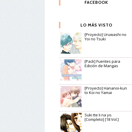
FACEBOOK
LO MÁS VISTO
[Proyecto] Uruwashi no
Yoi no Tsuki
[Pack] Fuentes para
Edición de Mangas
[Proyecto] Hananoi-kun
to Koi no Yamai
Suki tte Ii na yo.
[Completo] [18 Vol.]