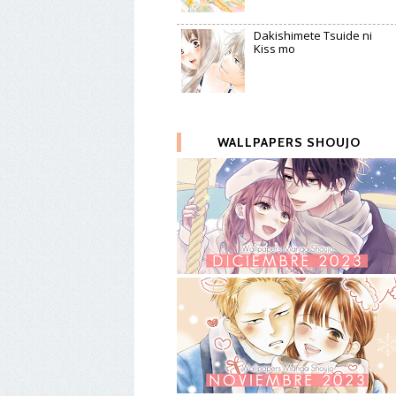
Dakishimete Tsuide ni
Kiss mo
WALLPAPERS SHOUJO