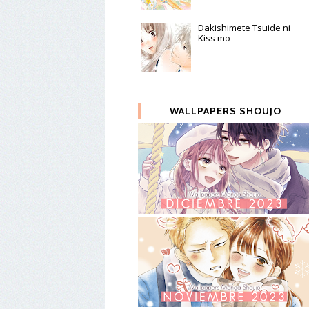
Dakishimete Tsuide ni
Kiss mo
WALLPAPERS SHOUJO