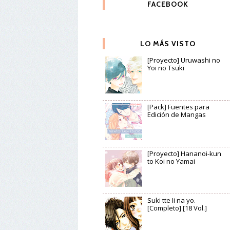
FACEBOOK
LO MÁS VISTO
[Proyecto] Uruwashi no
Yoi no Tsuki
[Pack] Fuentes para
Edición de Mangas
[Proyecto] Hananoi-kun
to Koi no Yamai
Suki tte Ii na yo.
[Completo] [18 Vol.]