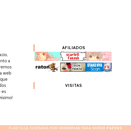
AFILIADOS
acio,
nto a
dremos
ra web
 que
dos
VISITAS
e es
hísimo!
PLANTILLA DISEÑADA POR
CRISRM138
PARA
SHŌJO PAPERS