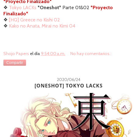
*Proyecto Finalizado*
❖
Tokyo LACKs
*Oneshot*
Parte 01&02
*Proyecto
Finalizado*
❖
[HQ] Greece no Kishi 02
❖
Kako no Anata, Mirai no Kimi 04
Shojo Papers
el día
9:54:00 a.m.
No hay comentarios.:
Compartir
2020/06/24
[ONESHOT] TOKYO LACKS