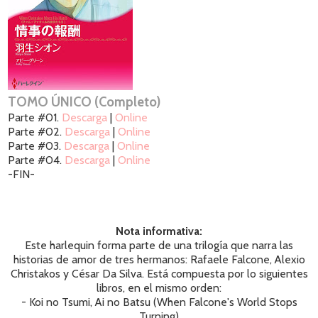
TOMO ÚNICO (Completo)
Parte #01.
Descarga
|
Online
Parte #02.
Descarga
|
Online
Parte #03.
Descarga
|
Online
Parte #04.
Descarga
|
Online
-FIN-
Nota informativa:
Este harlequin forma parte de una trilogía que narra las
historias de amor de tres hermanos: Rafaele Falcone, Alexio
Christakos y César Da Silva. Está compuesta por lo siguientes
libros, en el mismo orden:
- Koi no Tsumi, Ai no Batsu (When Falcone's World Stops
Turning)