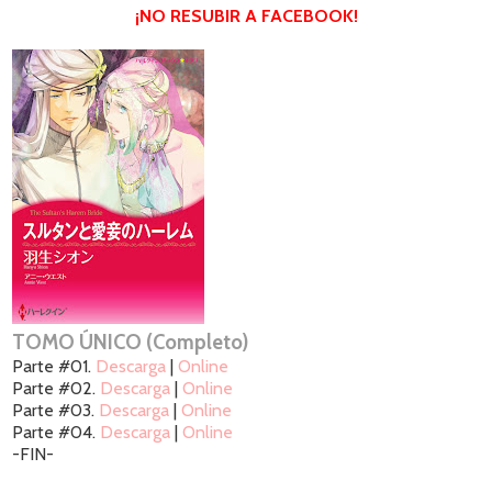
¡NO RESUBIR A FACEBOOK!
TOMO ÚNICO (Completo)
Parte #01.
Descarga
|
Online
Parte #02.
Descarga
|
Online
Parte #03.
Descarga
|
Online
Parte #04.
Descarga
|
Online
-FIN-