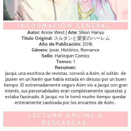
INFORMACIÓN GENERAL:
Autor:
Annie West |
Arte:
Shion Hanyu
Título Original:
スルタンと愛妾のハーレム
Año de Publicación:
2016
Género:
Josei, Histórico, Romance
Sello:
Harlequin Comics
Tomos:
1
Resumen:
Jacqui, una escritora de revistas, conoció a Asim, el sultán de
Jazeer en un harén que había estada en desuso por un buen
tiempo. El extremadamente seguro Asim vio a Jacqui con gran
interés, sus personalidades eran completamente opuestas y
estaba fascinado. A Jacqui, no le tomó mucho tiempo quedar
enteramente cautivada por los encantos de Asim...
LECTURA ONLINE &
DESCARGAS: