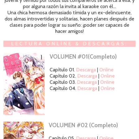
juvenil y temido por todos sus compañeros se acerca a ella, y
por alguna razón la invita al karaoke con él...
Una chica hermosa demasiado tímida y un ex-delincuente,
dos almas introvertidas y solitarias, hacen planes después de
clases para poder lograr su sueño: ¡poder ser capaces de
hacer amigos!
LECTURA ONLINE & DESCARGAS:
VOLUMEN #01(Completo)
Capítulo 01.
Descarga
|
Online
Capítulo 02.
Descarga
|
Online
Capítulo 03.
Descarga
|
Online
Capítulo 04.
Descarga
|
Online
VOLUMEN #02 (Completo)
Capítulo 05.
Descarga
|
Online