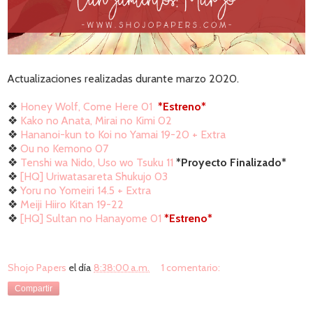
Actualizaciones realizadas durante marzo 2020.
❖
Honey Wolf, Come Here 01
*Estreno*
❖
Kako no Anata, Mirai no Kimi 02
❖
Hananoi-kun to Koi no Yamai 19-20 + Extra
❖
Ou no Kemono 07
❖
Tenshi wa Nido, Uso wo Tsuku 11
*Proyecto Finalizado*
❖
[HQ] Uriwatasareta Shukujo 03
❖
Yoru no Yomeiri 14.5 + Extra
❖
Meiji Hiiro Kitan 19-22
❖
[HQ] Sultan no Hanayome 01
*Estreno*
Shojo Papers
el día
8:38:00 a.m.
1 comentario:
Compartir