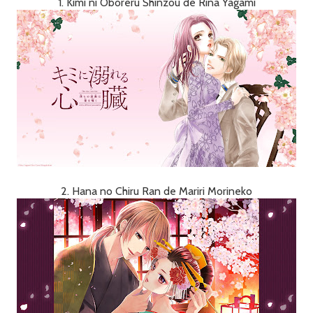
1. Kimi ni Oboreru Shinzou de Rina Yagami
2. Hana no Chiru Ran de Mariri Morineko