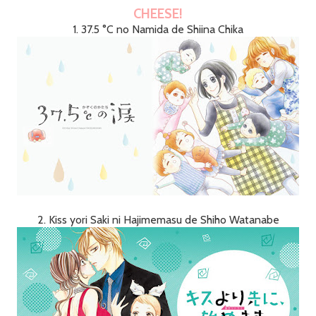
CHEESE!
1. 37.5 °C no Namida de Shiina Chika
2. Kiss yori Saki ni Hajimemasu de Shiho Watanabe