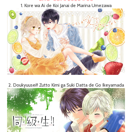
1. Kore wa Ai de Koi Janai de Marina Umezawa
2. Doukyuusei!! Zutto Kimi ga Suki Datta de Go Ikeyamada