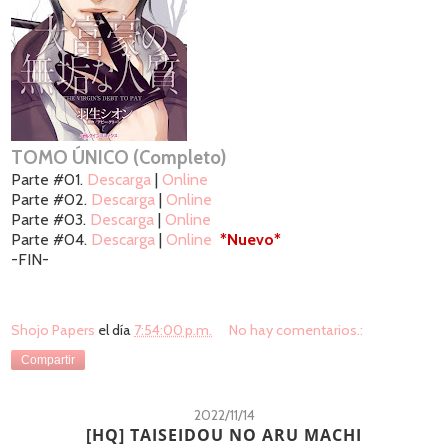
TOMO ÚNICO (Completo)
Parte #01.
Descarga
|
Online
Parte #02.
Descarga
|
Online
Parte #03.
Descarga
|
Online
Parte #04.
Descarga
|
Online
*Nuevo*
-FIN-
Shojo Papers
el día
7:54:00 p.m.
No hay comentarios.:
Compartir
2022/11/14
[HQ] TAISEIDOU NO ARU MACHI