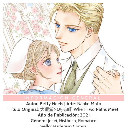
INFORMACIÓN GENERAL:
Autor:
Betty Neels |
Arte:
Naoko Moto
Título Original:
大聖堂のある町, When Two Paths Meet
Año de Publicación:
2021
Género:
Josei, Histórico, Romance
Sello:
Harlequin Comics