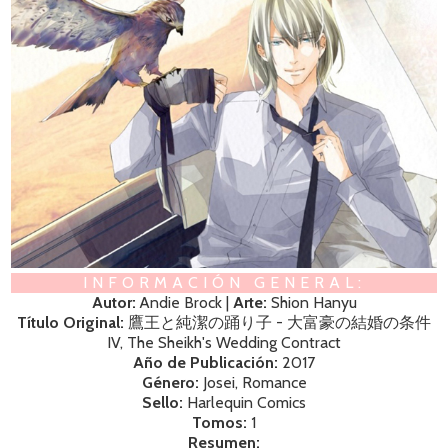
INFORMACIÓN GENERAL:
Autor:
Andie Brock |
Arte:
Shion Hanyu
Título Original:
鷹王と純潔の踊り子 - 大富豪の結婚の条件
IV, The Sheikh's Wedding Contract
Año de Publicación:
2017
Género:
Josei, Romance
Sello:
Harlequin Comics
Tomos:
1
Resumen: