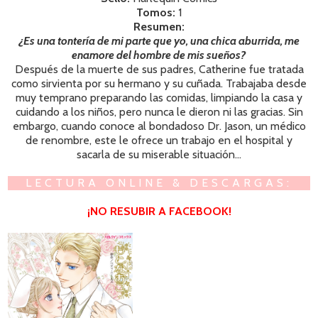
Tomos:
1
Resumen:
¿Es una tontería de mi parte que yo, una chica aburrida, me
enamore del hombre de mis sueños?
Después de la muerte de sus padres,
Catherine
fue tratada
como sirvienta por su hermano y su cuñada. Trabajaba desde
muy temprano preparando las comidas, limpiando la casa y
cuidando a los niños, pero nunca le dieron ni las gracias. Sin
embargo, cuando conoce al bond
adoso
Dr. Jason, un médico
de renombre, este le ofrece un trabajo en el hospit
al
y
s
ac
arl
a
de su miserable situación...
LECTURA ONLINE & DESCARGAS:
¡NO RESUBIR A FACEBOOK!