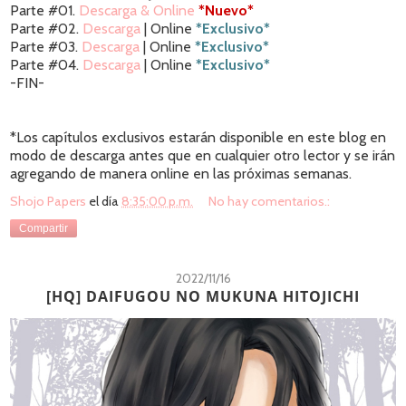
Parte #01.
Descarga & Online
*Nuevo*
Parte #02.
Descarga
| Online
*Exclusivo*
Parte #03.
Descarga
| Online
*Exclusivo*
Parte #04.
Descarga
| Online
*Exclusivo*
-FIN-
*Los capítulos exclusivos estarán disponible en este blog en
modo de descarga antes que en cualquier otro lector y se irán
agregando de manera online en las próximas semanas.
Shojo Papers
el día
8:35:00 p.m.
No hay comentarios.:
Compartir
2022/11/16
[HQ] DAIFUGOU NO MUKUNA HITOJICHI