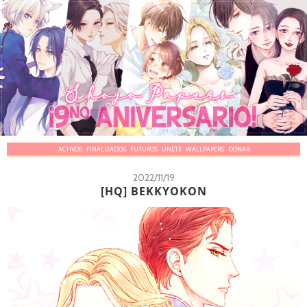
ACTIVOS
FINALIZADOS
FUTUROS
ÚNETE
WALLPAPERS
DONAR
2022/11/19
[HQ] BEKKYOKON