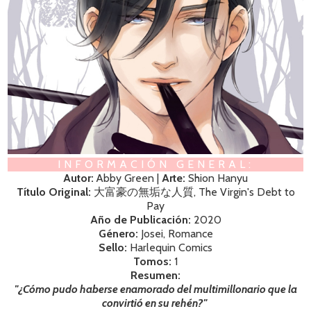
INFORMACIÓN GENERAL:
Autor:
Abby Green |
Arte:
Shion Hanyu
Título Original:
大富豪の無垢な人質, The Virgin's Debt to
Pay
Año de Publicación:
2020
Género:
Josei, Romance
Sello:
Harlequin Comics
Tomos:
1
Resumen:
"¿Cómo pudo haberse enamorado del multimillonario que la
convirtió en su rehén?"