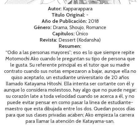
Autor:
K
app
ar
app
ar
a
Título Original:
-
Año de Publicación:
2018
Género:
Drama, Shoujo, Romance
Capítulos:
Único
Revista:
Dessert (Kodansha)
Resumen:
“Odio a las personas mayores”; eso es lo que siempre repite
Motomochi Ako cuando le preguntan su tipo de persona que
le gusta. Su referente principal es el tutor que su madre
contrato cuando sus notas empezaron a bajar, aunque ella no
quiso aceptarlo, un estudiante universitario de 20 años
llamado Katayama Hitoshi. Ella intenta ser cortante con él y
aunque lo considera molestoso, hay algo que no puede negar:
su corazón late a toda velocidad cuando se acerca a él, y no
puede evitar pensar en como pasar la linea de estudiante-
maestro que esta dibujada entre los dos. Quedan pocos días
para que sus clases privadas acaben; Ako empieza la carrera
para llamar la atención de Katayama-san.