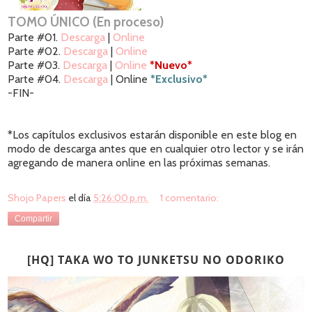
TOMO ÚNICO (En proceso)
Parte #01.
Descarga
|
Online
Parte #02.
Descarga
|
Online
Parte #03.
Descarga
|
Online
*Nuevo*
Parte #04.
Descarga
| Online
*Exclusivo*
-FIN-
*Los capítulos exclusivos estarán disponible en este blog en
modo de descarga antes que en cualquier otro lector y se irán
agregando de manera online en las próximas semanas.
Shojo Papers
el día
5:26:00 p.m.
1 comentario:
Compartir
[HQ] TAKA WO TO JUNKETSU NO ODORIKO