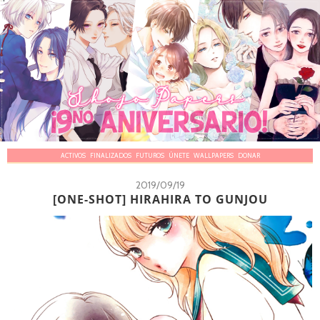
ACTIVOS
FINALIZADOS
FUTUROS
ÚNETE
WALLPAPERS
DONAR
2019/09/19
[ONE-SHOT] HIRAHIRA TO GUNJOU