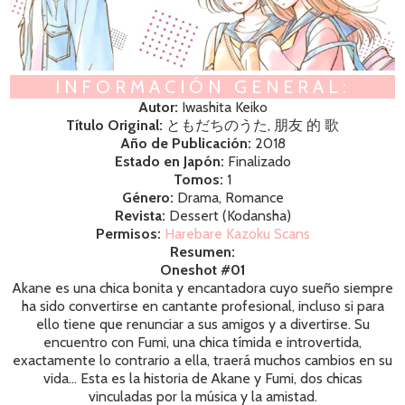
INFORMACIÓN GENERAL:
Autor:
Iwashita Keiko
Título Original:
ともだちのうた, 朋友 的 歌
Año de Publicación:
2018
Estado en Japón:
Finalizado
Tomos:
1
Género:
Drama, Romance
Revista:
Dessert (Kodansha)
Permisos:
Harebare Kazoku Scans
Resumen:
Oneshot #01
Akane es una chica bonita y encantadora cuyo sueño siempre
ha sido convertirse en cantante profesional, incluso si para
ello tiene que renunciar a sus amigos y a divertirse. Su
encuentro con Fumi, una chica tímida e introvertida,
exactamente lo contrario a ella, traerá muchos cambios en su
vida... Esta es la historia de Akane y Fumi, dos chicas
vinculadas por la música y la amistad.