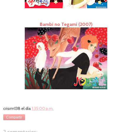
Bambi no Tegami (2007)
crisrm138
el día
1:35:00 p.m.
Compartir
2 comentarios: